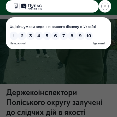
ДЕРЖЕКОІНСПЕКЦІЯ
Поліського округу
Держекоінспектори
Поліського округу залучені
до слідчих дій в якості