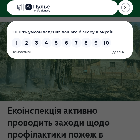
ДЕРЖЕКОІНСПЕКЦІЯ
Поліського округу
Екоінспекція активно
проводить заходи щодо
профілактики пожеж в