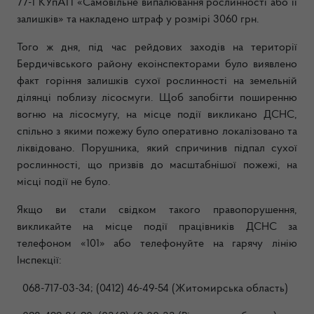
77-1 КУпАП «Самовільне випалювання рослинності або її
залишків» та накладено штраф у розмірі 3060 грн.
Того ж дня, під час рейдових заходів на території
Бердичівського району екоінспекторами було виявлено
факт горіння залишків сухої рослинності на земельній
ділянці поблизу лісосмуги. Щоб запобігти поширенню
вогню на лісосмугу, на місце події викликано ДСНС,
спільно з якими пожежу було оперативно локалізовано та
ліквідовано. Порушника, який спричинив підпал сухої
рослинності, що призвів до масштабнішої пожежі, на
місці події не було.
Якщо ви стали свідком такого правопорушення,
викликайте на місце події працівників ДСНС за
телефоном «101» або телефонуйте на гарячу лінію
Інспекції:
068-717-03-34; (0412) 46-49-54 (Житомирська область)