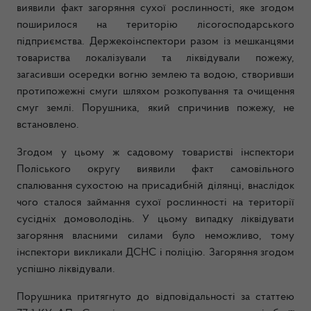
виявили факт загоряння сухої рослинності, яке згодом
поширилося на територію лісогосподарського
підприємства. Держекоінспектори разом із мешканцями
товариства локалізували та ліквідували пожежу,
загасивши осередки вогню землею та водою, створивши
протипожежні смуги шляхом розкопування та очищення
смуг землі. Порушника, який спричинив пожежу, не
встановлено.
Згодом у цьому ж садовому товаристві інспектори
Поліського округу виявили факт самовільного
спалювання сухостою на присадибній ділянці, внаслідок
чого сталося займання сухої рослинності на території
сусідніх домоволодінь. У цьому випадку ліквідувати
загоряння власними силами було неможливо, тому
інспектори викликали ДСНС і поліцію. Загоряння згодом
успішно ліквідували.
Порушника притягнуто до відповідальності за статтею