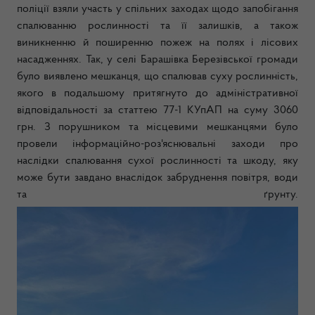
поліції взяли участь у спільних заходах щодо запобігання
спалюванню рослинності та її залишків, а також
виникненню й поширенню пожеж на полях і лісових
насадженнях. Так, у селі Барашівка Березівської громади
було виявлено мешканця, що спалював суху рослинність,
якого в подальшому притягнуто до адміністративної
відповідальності за статтею 77-1 КУпАП на суму 3060
грн. З порушником та місцевими мешканцями було
провели інформаційно-роз'яснювальні заходи про
наслідки спалювання сухої рослинності та шкоду, яку
може бути завдано внаслідок забруднення повітря, води
та ґрунту.