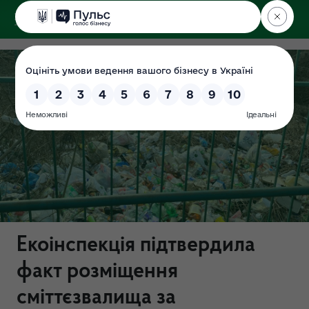
ДЕРЖЕКОІНСПЕКЦІЯ
Поліського округу
Екоінспекція підтвердила
факт розміщення
сміттєзвалища за