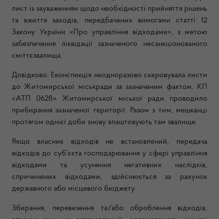
лист із зауваженням щодо необхідності прийняття рішень
та вжиття заходів, передбачених вимогами статті 12
Закону України «Про управління відходами», з метою
забезпечення ліквідації зазначеного несанкціонованого
сміттєзвалища.
Довідково: Еконспекція неодноразово скеровувала листи
до Житомирської міськради за зазначеним фактом. КП
«АТП 0628» Житомирської міської ради проводило
прибирання зазначеної території. Разом з тим, мешканці
протягом однієї доби знову влаштовують там звалище.
Якщо власник відходів не встановлений, передача
відходів до суб’єкта господарювання у сфері управління
відходами та усунення негативних наслідків,
спричинених відходами, здійснюється за рахунок
державного або місцевого бюджету.
Збирання, перевезення та/або оброблення відходів,