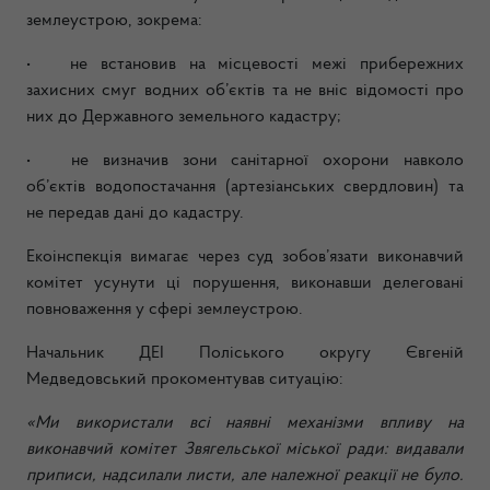
землеустрою, зокрема:
•
не встановив на місцевості межі прибережних
захисних смуг водних об’єктів та не вніс відомості про
них до Державного земельного кадастру;
•
не визначив зони санітарної охорони навколо
об’єктів водопостачання (артезіанських свердловин) та
не передав дані до кадастру.
Екоінспекція вимагає через суд зобов’язати виконавчий
комітет усунути ці порушення, виконавши делеговані
повноваження у сфері землеустрою.
Начальник ДЕІ Поліського округу Євгеній
Медведовський прокоментував ситуацію:
«Ми використали всі наявні механізми впливу на
виконавчий комітет Звягельської міської ради: видавали
приписи, надсилали листи, але належної реакції не було.