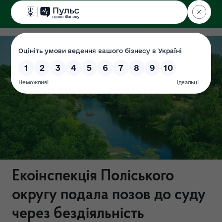
ДЕРЖЕКОІНСПЕКЦІЯ
Поліського округу
Екоінспекція Поліського
округу подала позов до суду
через бездіяльність