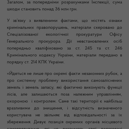
Загалом, за попередніми розрахунками Інспекції, сума
шкоди становить понад 36 млн грн.
У зв’язку з виявленими фактами, що містять ознаки
кримінальних правопорушень, матеріали скеровано до
Спеціалізованої екологічної прокуратури Офісу
Генерального прокурора. Дії невстановлених осіб
попередньо кваліфіковано за ст. 245 та ст. 246
Кримінального кодексу України, матеріали передано в
порядку ст. 214 КПК України.
«Йдеться не лише про окремі факти незаконних рубок, а
про системну проблему використання самозаліснених
земель і земель запасу, які фактично виконують функції
лісів, але залишаються поза належним управлінням,
охороною і контролем. Саме такі території є найбільш
вразливими до знищення, і відсутність визначеного
користувача не звільняє від відповідальності за їх
збереження. Дивує позиція окремих органів місцевого