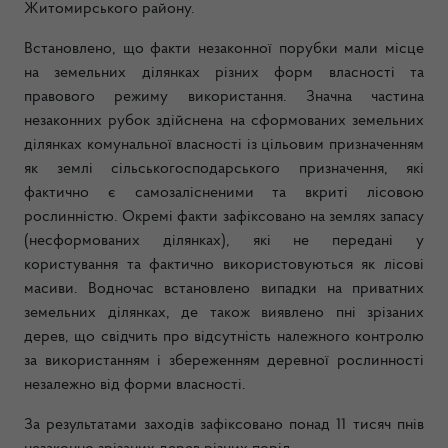
Житомирського району.
Встановлено, що факти незаконної порубки мали місце
на земельних ділянках різних форм власності та
правового режиму використання. Значна частина
незаконних рубок здійснена на сформованих земельних
ділянках комунальної власності із цільовим призначенням
як землі сільськогосподарського призначення, які
фактично є самозалісненими та вкриті лісовою
рослинністю. Окремі факти зафіксовано на землях запасу
(несформованих ділянках), які не передані у
користування та фактично використовуються як лісові
масиви. Водночас встановлено випадки на приватних
земельних ділянках, де також виявлено пні зрізаних
дерев, що свідчить про відсутність належного контролю
за використанням і збереженням деревної рослинності
незалежно від форми власності.
За результатами заходів зафіксовано понад 11 тисяч пнів