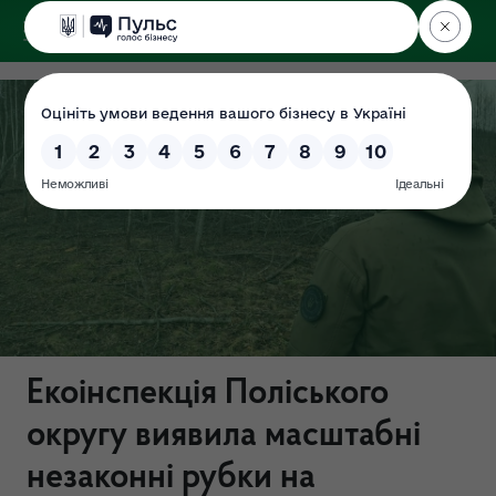
ДЕРЖЕКОІНСПЕКЦІЯ
Поліського округу
Екоінспекція Поліського
округу виявила масштабні
незаконні рубки на