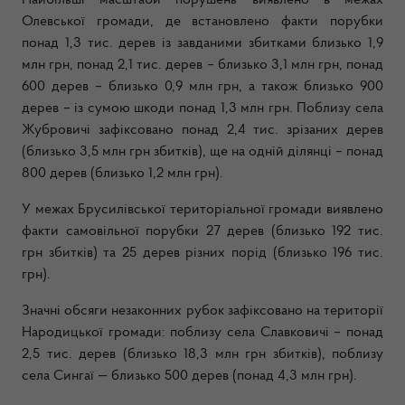
Найбільші масштаби порушень виявлено в межах
Олевської громади, де встановлено факти порубки
понад 1,3 тис. дерев із завданими збитками близько 1,9
млн грн, понад 2,1 тис. дерев – близько 3,1 млн грн, понад
600 дерев – близько 0,9 млн грн, а також близько 900
дерев – із сумою шкоди понад 1,3 млн грн. Поблизу села
Жубровичі зафіксовано понад 2,4 тис. зрізаних дерев
(близько 3,5 млн грн збитків), ще на одній ділянці – понад
800 дерев (близько 1,2 млн грн).
У межах Брусилівської територіальної громади виявлено
факти самовільної порубки 27 дерев (близько 192 тис.
грн збитків) та 25 дерев різних порід (близько 196 тис.
грн).
Значні обсяги незаконних рубок зафіксовано на території
Народицької громади: поблизу села Славковичі – понад
2,5 тис. дерев (близько 18,3 млн грн збитків), поблизу
села Сингаї — близько 500 дерев (понад 4,3 млн грн).