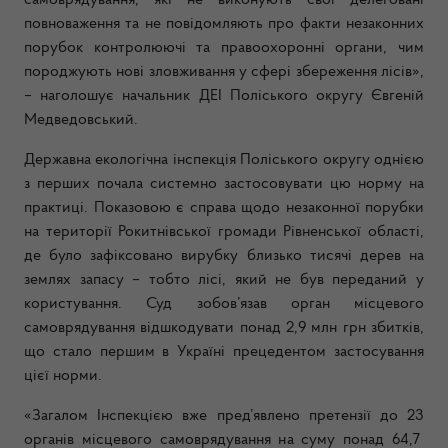
самоврядування, які не виконують свої делеговані
повноваження та не повідомляють про факти незаконних
порубок контролюючі та правоохоронні органи, чим
породжують нові зловживання у сфері збереження лісів»,
– наголошує начальник ДЕІ Поліського округу Євгеній
Медведовський.
Державна екологічна інспекція Поліського округу однією
з перших почала системно застосовувати цю норму на
практиці. Показовою є справа щодо незаконної порубки
на території Рокитнівської громади Рівненської області,
де було зафіксовано вирубку близько тисячі дерев на
землях запасу – тобто лісі, який не був переданий у
користування. Суд зобов’язав орган місцевого
самоврядування відшкодувати понад 2,9 млн грн збитків,
що стало першим в Україні прецедентом застосування
цієї норми.
«Загалом Інспекцією вже пред’явлено претензії до 23
органів місцевого самоврядування на суму понад 64,7