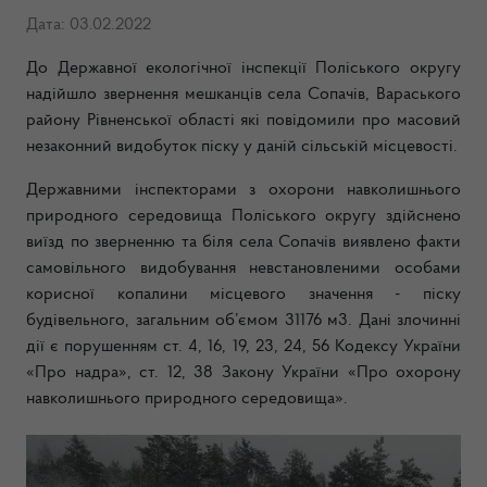
Дата: 03.02.2022
До Державної екологічної інспекції Поліського округу
надійшло звернення мешканців села Сопачів, Вараського
району Рівненської області які повідомили про масовий
незаконний видобуток піску у даній сільській місцевості.
Державними інспекторами з охорони навколишнього
природного середовища Поліського округу здійснено
виїзд по зверненню та біля села Сопачів виявлено факти
самовільного видобування невстановленими особами
корисної копалини місцевого значення - піску
будівельного, загальним об’ємом 31176 м3. Дані злочинні
дії є порушенням ст. 4, 16, 19, 23, 24, 56 Кодексу України
«Про надра», ст. 12, 38 Закону України «Про охорону
навколишнього природного середовища».