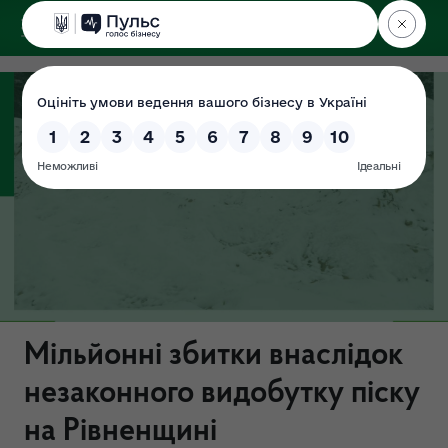
ДЕРЖЕКОІНСПЕКЦІЯ
Поліського округу
Мільйонні збитки внаслідок
незаконного видобутку піску
на Рівненщині