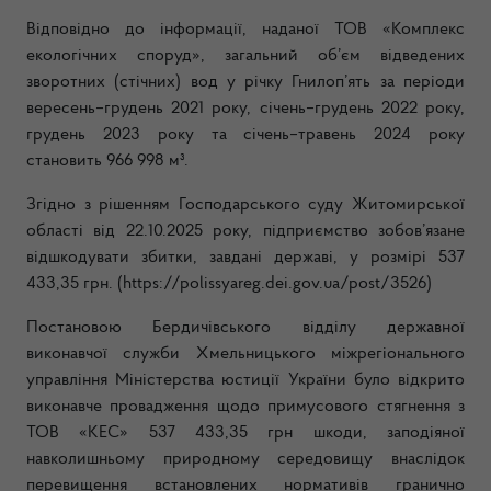
Відповідно до інформації, наданої ТОВ «Комплекс
екологічних споруд», загальний об’єм відведених
зворотних (стічних) вод у річку Гнилоп’ять за періоди
вересень–грудень 2021 року, січень–грудень 2022 року,
грудень 2023 року та січень–травень 2024 року
становить 966 998 м³.
Згідно з рішенням Господарського суду Житомирської
області від 22.10.2025 року, підприємство зобов’язане
відшкодувати збитки, завдані державі, у розмірі 537
433,35 грн. (https://polissyareg.dei.gov.ua/post/3526)
Постановою Бердичівського відділу державної
виконавчої служби Хмельницького міжрегіонального
управління Міністерства юстиції України було відкрито
виконавче провадження щодо примусового стягнення з
ТОВ «КЕС» 537 433,35 грн шкоди, заподіяної
навколишньому природному середовищу внаслідок
перевищення встановлених нормативів гранично