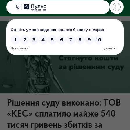
ДЕРЖЕКОІНСПЕКЦІЯ
Поліського округу
Рішення суду виконано: ТОВ
«КЕС» сплатило майже 540
тисяч гривень збитків за