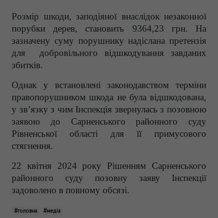
Розмір шкоди, заподіяної внаслідок незаконної
порубки дерев, становить 9364,23 грн. На
зазначену суму порушнику надіслана претензія
для добровільного відшкодування завданих
збитків.
Однак у встановлені законодавством терміни
правопорушником шкода не була відшкодована,
у зв’язку з чим Інспекція звернулась з позовною
заявою до Сарненського районного суду
Рівненської області для її примусового
стягнення.
22 квітня 2024 року Рішенням Сарненського
районного суду позовну заяву Інспекції
задоволено в повному обсязі.
#головна
#медіа