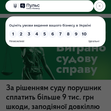
ДЕРЖЕКОІНСПЕКЦІЯ
Поліського округу
За рішенням суду порушник
сплатить більше 9 тис. грн
шкоди, заподіяної довкіллю