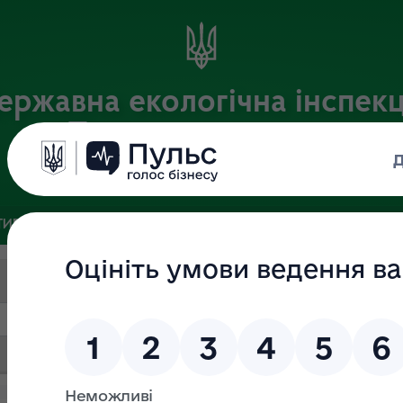
ержавна екологічна інспекц
Поліського округу
Офіційний веб-портал
ИВНА БАЗА
ЗВ’ЯЗКИ ІЗ ГРОМАДСЬКІСТЮ ТА ЗМІ
ПУБЛІ
Пошук за текстом
Дата (ВІД)
Дата