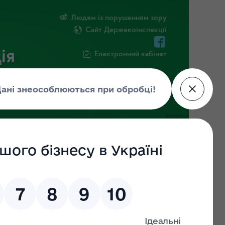
Людям із порушенням зору
Сайт Держекоінспекції
ія
Електронний кабінет
ЧНА ІНФОРМАЦІЯ
НОВИНИ
 (ДО)
ЗНАЙТИ