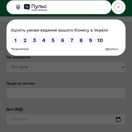
ДЕРЖЕКОІНСПЕКЦІЯ
Поліського округу
Категорія публікації
Тип документа
Пошук за текстом
Дата (ВІД)