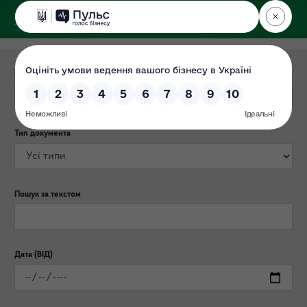
ДЕРЖЕКОІНСПЕКЦІЯ
Поліського округу
Категорія публікації
Тип документа
Пошук за текстом
Дата (ВІД)