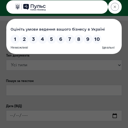
ДЕРЖЕКОІНСПЕКЦІЯ
Поліського округу
Категорія публікації
Тип документа
Пошук за текстом
Дата (ВІД)