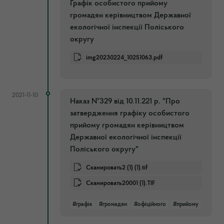
Графік особистого прийому
громадян керівництвом Державної
екологічної інспекції Поліського
округу
img20230224_10251063.pdf
2021-11-10
Наказ №329 від 10.11.221 р. "Про
затвердження графіку особистого
прийому громадян керівництвом
Державної екологічної інспекції
Поліського округу"
Сканировать2 (1) (1).tif
Сканировать20001 (1).TIF
#графік
#громадян
#офіційного
#прийому