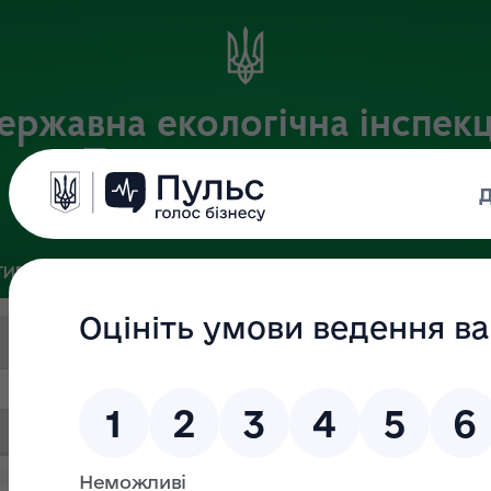
ержавна екологічна інспекц
Поліського округу
Офіційний веб-портал
ИВНА БАЗА
ЗВ’ЯЗКИ ІЗ ГРОМАДСЬКІСТЮ ТА ЗМІ
ПУБЛІ
Пошук за текстом
Дата (ВІД)
Дата