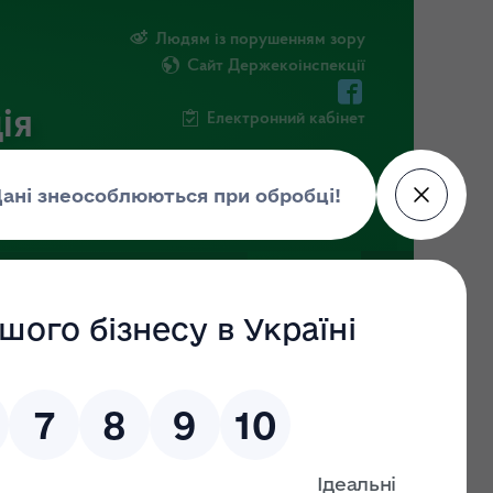
Людям із порушенням зору
Сайт Держекоінспекції
ія
Електронний кабінет
ЧНА ІНФОРМАЦІЯ
НОВИНИ
 (ДО)
ЗНАЙТИ