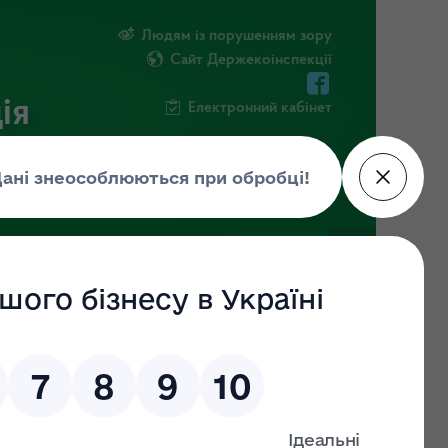
Людям із порушенням зору
Сайт Держекоінспекції
ія
Електронний кабінет
ЧНА ІНФОРМАЦІЯ
НОВИНИ