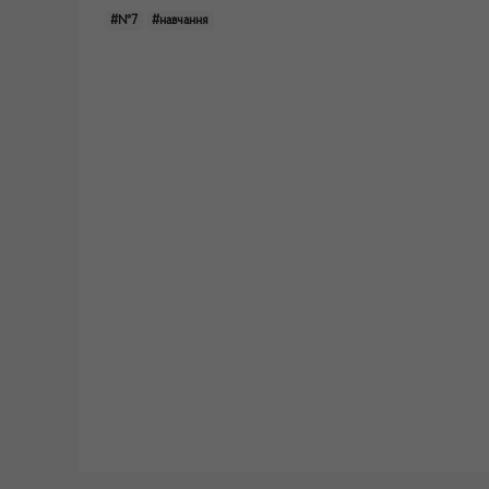
#№7
#навчання