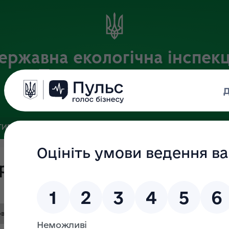
ержавна екологічна інспекц
Поліського округу
Офіційний веб-портал
ИВНА БАЗА
ЗВ’ЯЗКИ ІЗ ГРОМАДСЬКІСТЮ ТА ЗМІ
ПУБЛІ
ведення заняття з персоналом
новаження.docx