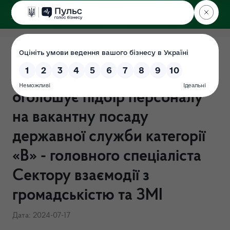
ДЕРЖЕКОІНСПЕКЦІЯ
Поліського округу
Державна екологічна
інспекція Поліського округу
оголошує підбір персоналу
на вакантну посаду
державної служби категорії
«В» - головного спеціаліста
Сектору взаємодії з
громадськістю та ЗМІ
Дата: 2024-07-17