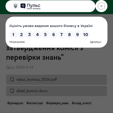
ДЕРЖЕКОІНСПЕКЦІЯ
Поліського округу
Наказ № 841-ОД від
14.11.2024 "Про
затвердження комісії з
перевірки знань"
Дата: 2024-11-14
nakaz_komisia_2024.pdf
sklad_komisii.docx
#громадські
#інспектори
#перевірка_знань
#склад_комісії