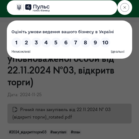
ДЕРЖЕКОІНСПЕКЦІЯ
Поліського округу
Річні плани закупівель на
2024 (затверджено в.о
уповноваженої особи від
22.11.2024 №03, відкритв
торги)
Дата: 2024-11-25
Річний план закупівель від 22.11.2024 № 03
(відкриті торги)_rotated.pdf
#2024_відкритіторги03
#закупівлі
#план