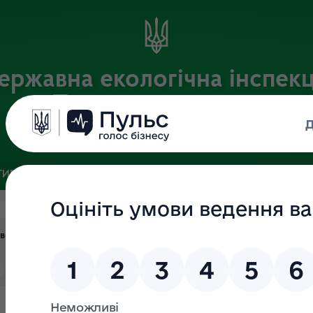
ержавна екологічна інспекц
Поліського округу
Офіційний веб-портал
ИВНА БАЗА
ЗВ’ЯЗКИ ІЗ ГРОМАДСЬКІСТЮ ТА ЗМІ
ПУБЛІ
атверджено в.о уповноваженої особи від 22.11.2024 №03, відкритв