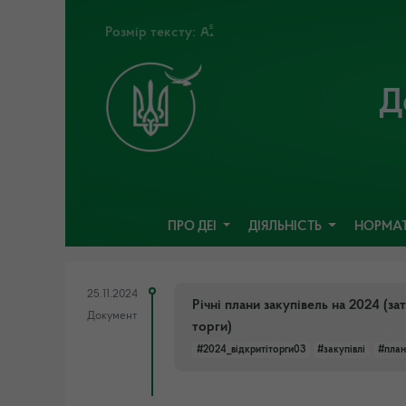
Розмір тексту:
Д
ПРО ДЕІ
ДІЯЛЬНІСТЬ
НОРМАТ
25.11.2024
Річні плани закупівель на 2024 (з
Документ
торги)
#2024_відкритіторги03
#закупівлі
#план