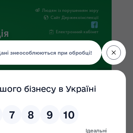
Людям із порушенням зору
Сайт Держекоінспекції
ія
Електронний кабінет
ЧНА ІНФОРМАЦІЯ
НОВИНИ