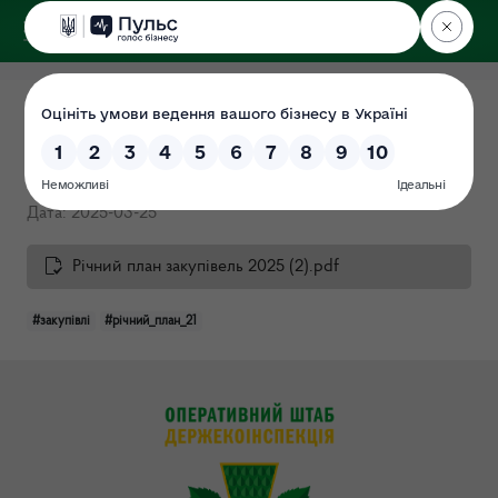
ДЕРЖЕКОІНСПЕКЦІЯ
Поліського округу
Річний план закупівель 2025
(Протокол №21)
Дата: 2025-03-25
Річний план закупівель 2025 (2).pdf
#закупівлі
#річний_план_21