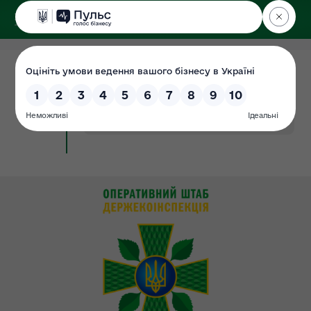
ДЕРЖЕКОІНСПЕКЦІЯ
Поліського округу
25.03.2025
Річний план закупівель 2025
Документ
(Протокол №21)
#закупівлі
#річний_план_21