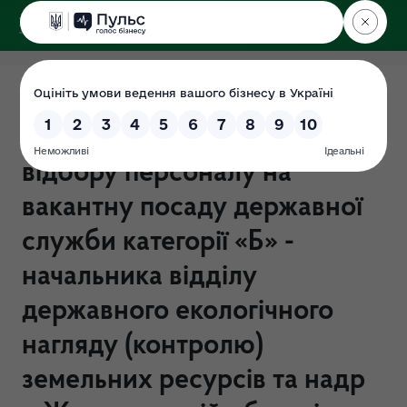
ДЕРЖЕКОІНСПЕКЦІЯ
Поліського округу
ІНФОРМАЦІЯ про
переможця за результатами
відбору персоналу на
вакантну посаду державної
служби категорії «Б» -
начальника відділу
державного екологічного
нагляду (контролю)
земельних ресурсів та надр