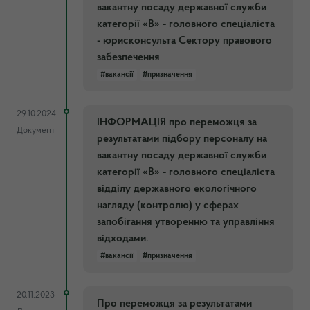
вакантну посаду державної служби
категорії «В» - головного спеціаліста
- юрисконсульта Сектору правового
забезпечення
#вакансії
#призначення
29.10.2024
ІНФОРМАЦІЯ про переможця за
Документ
результатами підбору персоналу на
вакантну посаду державної служби
категорії «В» - головного спеціаліста
відділу державного екологічного
нагляду (контролю) у сферах
запобігання утворенню та управління
відходами.
#вакансії
#призначення
20.11.2023
Про переможця за результатами