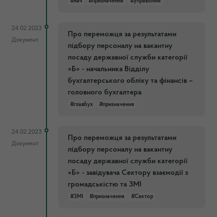
#нач
#призначення
#управління
24.02.2023
Про переможця за результатами
Документ
підбору персоналу на вакантну
посаду державної служби категорії
«Б» - начальника Відділу
бухгалтерського обліку та фінансів –
головного бухгалтера
#главбух
#призначення
24.02.2023
Про переможця за результатами
Документ
підбору персоналу на вакантну
посаду державної служби категорії
«Б» - завідувача Сектору взаємодії з
громадськістю та ЗМІ
#ЗМІ
#призначення
#Сектор