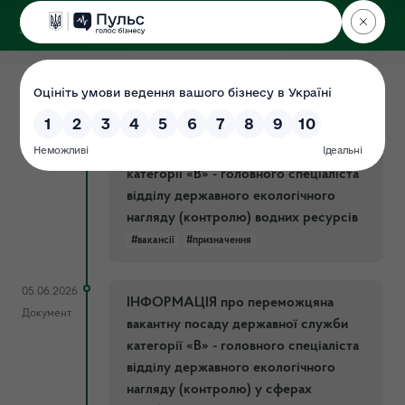
ДЕРЖЕКОІНСПЕКЦІЯ
Поліського округу
05.06.2026
ІНФОРМАЦІЯ про переможця за
Документ
результатами добору персоналу на
вакантну посаду державної служби
категорії «В» - головного спеціаліста
відділу державного екологічного
нагляду (контролю) водних ресурсів
#вакансії
#призначення
05.06.2026
ІНФОРМАЦІЯ про переможцяна
Документ
вакантну посаду державної служби
категорії «В» - головного спеціаліста
відділу державного екологічного
нагляду (контролю) у сферах