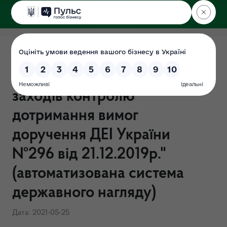
ДЕРЖЕКОІНСПЕКЦІЯ
Поліського округу
Наказ від 25.05.2021 №141-
ОД "Щодо здійснення
заходів контролю
дотримання вимог
доручення ДЕІ України
№296 від 21.12.2019р."
(автоматизована система
державного нагляду)
Дата: 2021-05-25