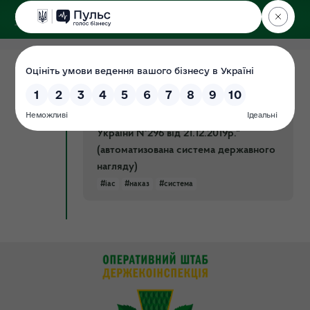
ДЕРЖЕКОІНСПЕКЦІЯ
Поліського округу
06.07.2021
Наказ від 25.05.2021 №141-ОД "Щодо
Документ
здійснення заходів контролю
дотримання вимог доручення ДЕІ
України №296 від 21.12.2019р."
(автоматизована система державного
нагляду)
#іас
#наказ
#система