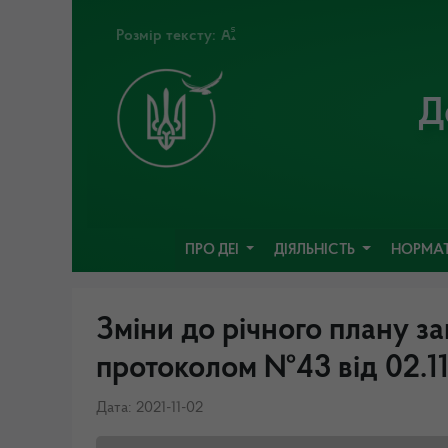
Розмір тексту:
Д
ПРО ДЕІ
ДІЯЛЬНІСТЬ
НОРМАТ
Зміни до річного плану за
протоколом №43 від 02.11
Дата: 2021-11-02