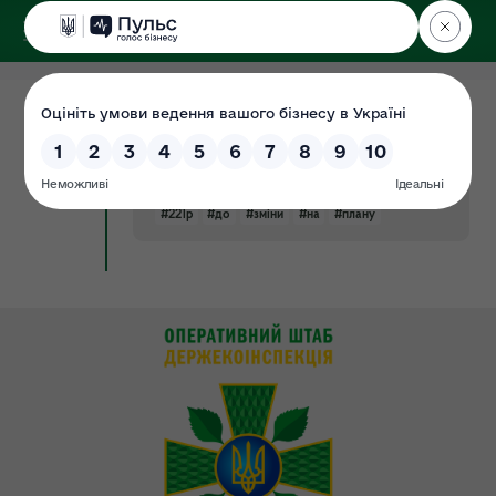
ДЕРЖЕКОІНСПЕКЦІЯ
Поліського округу
02.11.2021
Зміни до річного плану закупівель на
Документ
2021 рік (затверджено протоколом
№43 від 02.11.2021р.)
#221р
#до
#зміни
#на
#плану