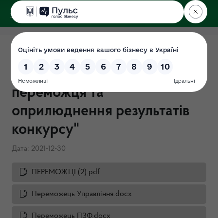
ДЕРЖЕКОІНСПЕКЦІЯ
Поліського округу
Наказ від 30.12.2021р. №387-
ОС "Про призначення
переможця та
оприлюднення результатів
конкурсу"
Дата: 2021-12-30
ПЕРЕМОЖЦІ (2).pdf
Переможець Управління.docx
Переможець ПЗФ.docx