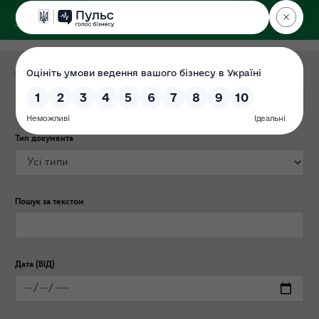
ДЕРЖЕКОІНСПЕКЦІЯ
Поліського округу
Категорія публікації
Тип документа
Пошук за текстом
Дата (ВІД)