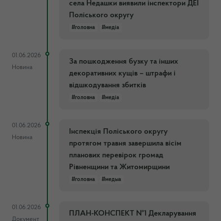
села Недашки виявили інспектори ДЕІ
Поліського округу
#головна
#медіа
01.06.2026
За пошкодження бузку та інших
Новина
декоративних кущів – штрафи і
відшкодування збитків
#головна
#медіа
01.06.2026
Інспекція Поліського округу
Новина
протягом травня завершила вісім
планових перевірок громад
Рівненщини та Житомирщини
#головна
#медыа
01.06.2026
ПЛАН-КОНСПЕКТ №1 Декларування
Документ