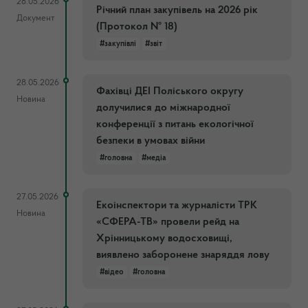
28.05.2026
Річний план закупівель на 2026 рік
Документ
(Протокол № 18)
#закупівлі
#звіт
28.05.2026
Фахівці ДЕІ Поліського округу
Новина
долучилися до міжнародної
конференції з питань екологічної
безпеки в умовах війни
#головна
#медіа
27.05.2026
Екоінспектори та журналісти ТРК
Новина
«СФЕРА-ТВ» провели рейд на
Хрінницькому водосховищі,
виявлено заборонене знаряддя лову
#відео
#головна