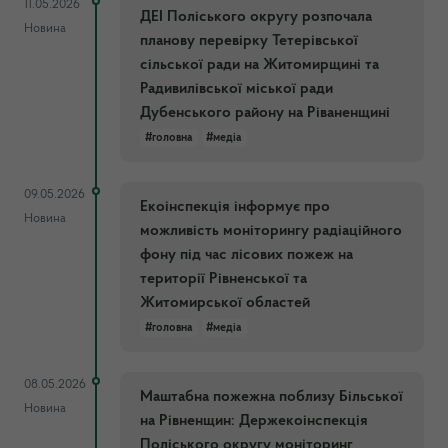
11.05.2026
ДЕІ Поліського округу розпочала
Новина
планову перевірку Тетерівської
сільської ради на Житомирщині та
Радивилівської міської ради
Дубенського району на Ріваненщині
#головна
#медіа
09.05.2026
Екоінспекція інформує про
Новина
можливість моніторингу радіаційного
фону під час лісових пожеж на
території Рівненської та
Житомирської областей
#головна
#медіа
08.05.2026
Маштабна пожежна поблизу Більської
Новина
на Рівненщин: Держекоінспекція
Поліського округу моніторинг