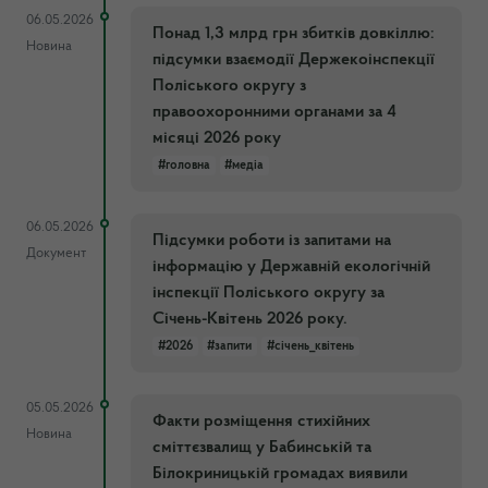
06.05.2026
Понад 1,3 млрд грн збитків довкіллю:
Новина
підсумки взаємодії Держекоінспекції
Поліського округу з
правоохоронними органами за 4
місяці 2026 року
#головна
#медіа
06.05.2026
Підсумки роботи із запитами на
Документ
інформацію у Державній екологічній
інспекції Поліського округу за
Січень-Квітень 2026 року.
#2026
#запити
#січень_квітень
05.05.2026
Факти розміщення стихійних
Новина
сміттєзвалищ у Бабинській та
Білокриницькій громадах виявили