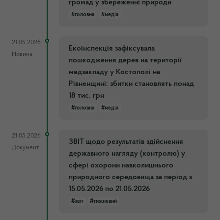
громад у збереженні природи
#головна
#медіа
21.05.2026
Екоінспекція зафіксувала
Новина
пошкодження дерев на території
медзакладу у Костополі на
Рівненщині: збитки становлять понад
18 тис. грн
#головна
#медіа
21.05.2026
ЗВІТ щодо результатів здійснення
Документ
державного нагляду (контролю) у
сфері охорони навколишнього
природного середовища за період з
15.05.2026 по 21.05.2026
#звіт
#тижневий