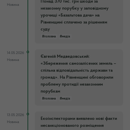
Понад 370 тис. грн шкоди за
Новина
незаконну порубку у заповідному
урочищі «Базальтова дача» на
Рівненщині сплачено за рішенням
суду
#головна
#медіа
14.05.2026
Євгеній Медведовський:
Новина
«Збереження самозалісених земель –
спільна відповідальність держави та
громад». На Рівненщині обговорили
проблему протидії незаконним
порубкам
#головна
#медіа
13.05.2026
Екоінспекторами виявлено нові факти
Новина
несанкціонованого розміщення