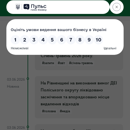
ДЕРЖЕКОІНСПЕКЦІЯ
Поліського округу
04.06.2026
Підсумки роботи із запитами на
Документ
інформацію у Державній екологічній
інспекції Поліського округу за
Січень-Травень 2026 року.
#запити
#звіт
#січень-травень
03.06.2026
На Рівненщині на виконання вимог ДЕІ
Новина
Поліського округу ліквідовано
засмічення та впорядковано місце
видалення відходів
#головна
#медіа
03.06.2026