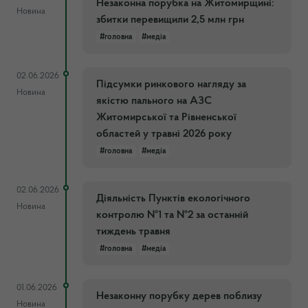
Незаконна порубка на Житомирщині:
Новина
збитки перевищили 2,5 млн грн
#головна
#медіа
02.06.2026
Підсумки ринкового нагляду за
Новина
якістю пального на АЗС
Житомирської та Рівненської
областей у травні 2026 року
#головна
#медіа
02.06.2026
Діяльність Пунктів екологічного
Новина
контролю №1 та №2 за останній
тиждень травня
#головна
#медіа
01.06.2026
Незаконну порубку дерев поблизу
Новина