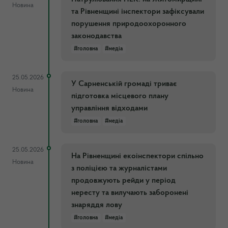
Новина
та Рівненщині інспектори зафіксували
порушення природоохоронного
законодавства
#головна
#медіа
25.05.2026
У Сарненській громаді триває
Новина
підготовка місцевого плану
управління відходами
#головна
#медіа
25.05.2026
На Рівненщині екоінспектори спільно
Новина
з поліцією та журналістами
продовжують рейди у період
нересту та вилучають заборонені
знаряддя лову
#головна
#медіа