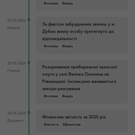
#головна
#медіа
29.05.2026
За фактом забруднення земель у м.
Новина
Дубно винну особу притягнуто до
відповідальності
#головна
#медіа
28.05.2026
Розорювання прибережної захисної
Новина
смуги у селі Велика Омеляна на
Рівненщині: Інспекцією вживаються
заходи реагування
#головна
#медіа
28.05.2026
Фінансова звітність за 2025 рік
Документ
#звітність
#фінансова