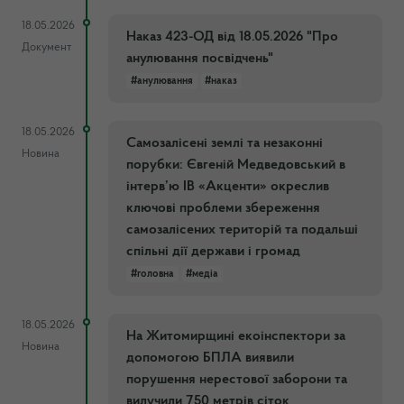
18.05.2026
Наказ 423-ОД від 18.05.2026 "Про
Документ
анулювання посвідчень"
#анулювання
#наказ
18.05.2026
Самозалісені землі та незаконні
Новина
порубки: Євгеній Медведовський в
інтерв’ю ІВ «Акценти» окреслив
ключові проблеми збереження
самозалісених територій та подальші
спільні дії держави і громад
#головна
#медіа
18.05.2026
На Житомирщині екоінспектори за
Новина
допомогою БПЛА виявили
порушення нерестової заборони та
вилучили 750 метрів сіток