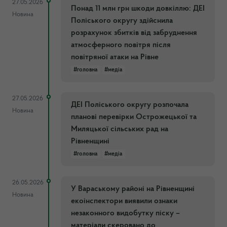
27.05.2026
Понад 11 млн грн шкоди довкіллю: ДЕІ
Новина
Поліського округу здійснила
розрахунок збитків від забруднення
атмосферного повітря після
повітряної атаки на Рівне
#головна
#медіа
27.05.2026
ДЕІ Поліського округу розпочала
Новина
планові перевірки Острожецької та
Миляцької сільських рад на
Рівненщині
#головна
#медіа
26.05.2026
У Вараському районі на Рівненщині
Новина
екоінспектори виявили ознаки
незаконного видобутку піску –
матеріали скеровано до