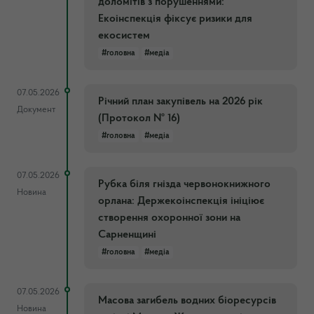
доломітів з порушеннями:
Екоінспекція фіксує ризики для
екосистем
#головна
#медіа
07.05.2026
Річний план закупівель на 2026 рік
Документ
(Протокол № 16)
#головна
#медіа
07.05.2026
Рубка біля гнізда червонокнижного
Новина
орлана: Держекоінспекція ініціює
створення охоронної зони на
Сарненщині
#головна
#медіа
07.05.2026
Масова загибель водних біоресурсів
Новина