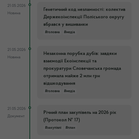
21.05.2026
Генетичний код незламності: колектив
Новина
Держекоінспекції Поліського округу
вбрався у вишиванки
#головна
#медіа
21.05.2026
Незаконна порубка дубів: завдяки
Новина
взаємодії Екоінспекції та
прокуратури Словечанська громада
отримала майже 2 млн грн
відшкодування
#головна
#медіа
21.05.2026
Річний план закупівель на 2026 рік
Документ
(Протокол № 17)
#закупівлі
#план