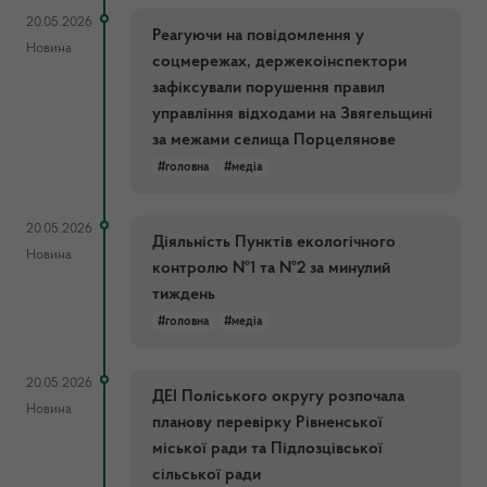
20.05.2026
Реагуючи на повідомлення у
Новина
соцмережах, держекоінспектори
зафіксували порушення правил
управління відходами на Звягельщині
за межами селища Порцелянове
#головна
#медіа
20.05.2026
Діяльність Пунктів екологічного
Новина
контролю №1 та №2 за минулий
тиждень
#головна
#медіа
20.05.2026
ДЕІ Поліського округу розпочала
Новина
планову перевірку Рівненської
міської ради та Підлозцівської
сільської ради