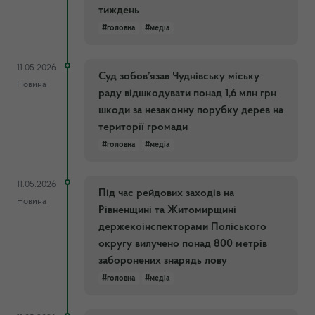
тиждень
#головна
#медіа
11.05.2026
Суд зобов’язав Чуднівську міську
Новина
раду відшкодувати понад 1,6 млн грн
шкоди за незаконну порубку дерев на
території громади
#головна
#медіа
11.05.2026
Під час рейдових заходів на
Новина
Рівненщині та Житомирщині
держекоінспекторами Поліського
округу вилучено понад 800 метрів
заборонених знарядь лову
#головна
#медіа