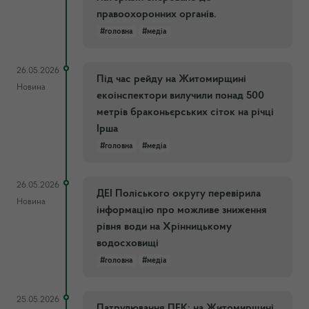
правоохоронних органів.
#головна
#медіа
26.05.2026
Під час рейду на Житомирщині
Новина
екоінспектори вилучили понад 500
метрів браконьєрських сіток на річці
Ірша
#головна
#медіа
26.05.2026
ДЕІ Поліського округу перевірила
Новина
інформацію про можливе зниження
рівня води на Хрінницькому
водосховищі
#головна
#медіа
25.05.2026
Патрулювання ПЕК: на Житомирщині