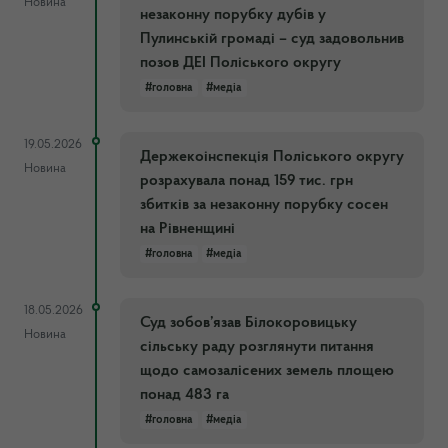
Новина
незаконну порубку дубів у
Пулинській громаді – суд задовольнив
позов ДЕІ Поліського округу
#головна
#медіа
19.05.2026
Держекоінспекція Поліського округу
Новина
розрахувала понад 159 тис. грн
збитків за незаконну порубку сосен
на Рівненщині
#головна
#медіа
18.05.2026
Суд зобов’язав Білокоровицьку
Новина
сільську раду розглянути питання
щодо самозалісених земель площею
понад 483 га
#головна
#медіа