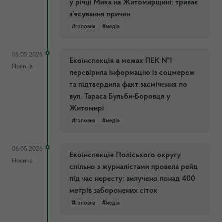
у річці Мика на Житомирщині: триває
з’ясування причин
#головна
#медіа
06.05.2026
Екоінспекція в межах ПЕК №1
Новина
перевірила інформацію із соцмереж
та підтвердила факт засмічення по
вул. Тараса Бульби-Боровця у
Житомирі
#головна
#медіа
06.05.2026
Екоінспекція Поліського округу
Новина
спільно з журналістами провела рейд
під час нересту: вилучено понад 400
метрів заборонених сіток
#головна
#медіа