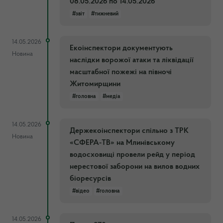
08.05.2026 по 14.05.2026
#звіт
#тижневий
14.05.2026
Екоінспектори документують
Новина
наслідки ворожої атаки та ліквідації
масштабної пожежі на півночі
Житомирщини
#головна
#медіа
14.05.2026
Держекоінспектори спільно з ТРК
Новина
«СФЕРА-ТВ» на Млинівському
водосховищі провели рейд у період
нерестової заборони на вилов водних
біоресурсів
#відео
#головна
14.05.2026