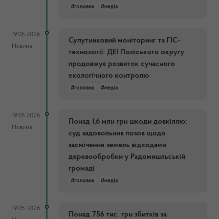
#головна
#медіа
19.05.2026
Супутниковий моніторинг та ГІС-
Новина
технології: ДЕІ Поліського округу
продовжує розвиток сучасного
екологічного контролю
#головна
#медіа
19.05.2026
Понад 1,6 млн грн шкоди довкіллю:
Новина
суд задовольнив позов щодо
засмічення земель відходами
деревообробки у Радомишльській
громаді
#головна
#медіа
19.05.2026
Понад 756 тис. грн збитків за