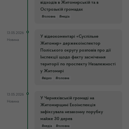
відходів в Житомирській та в
Острозькій громадах
#головна
#медіа
13.05.2026
У відеокоментарі «Суспільне
Новина
Житомир» держекоінспектор
Поліського округу розповів про дії
Інспекції щодо факту засмічення
території по проспекту Незалежності
у Житомирі
#відео
#головна
13.05.2026
У Черняхівській громаді на
Новина
Житомирщині Екоінспекція
зафіксувала незаконну порубку
майже 30 дерев
#медіа
#головна