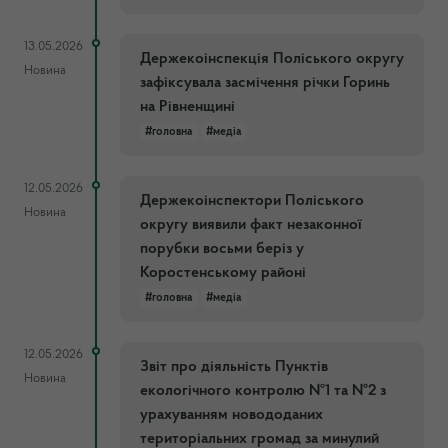
13.05.2026
Держекоінспекція Поліського округу
Новина
зафіксувала засмічення річки Горинь
на Рівненщині
#головна
#медіа
12.05.2026
Держекоінспектори Поліського
Новина
округу виявили факт незаконної
порубки восьми беріз у
Коростенському районі
#головна
#медіа
12.05.2026
Звіт про діяльність Пунктів
Новина
екологічного контролю №1 та №2 з
урахуванням новододаних
територіальних громад за минулий