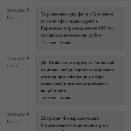
22.05.2026
За рішенням суду філія «Столичний
Новина
лісовий офіс» відшкодувала
Березівській громаді майже 600 тис.
грн шкоди за незаконні рубки
#головна
#медіа
22.05.2026
ДЕІ Поліського округу та Поліський
Новина
національний університет підписали
договір про співпрацю у сфері
практичної підготовки здобувачів
вищої освіти
#головна
#медіа
22.05.2026
22 травня Міжнародний день
Новина
біорізноманіття підкреслює роль