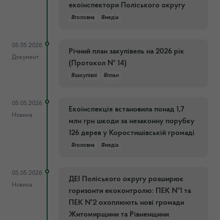
екоінспектори Поліського округу
#головна
#медіа
05.05.2026
Річний план закупівель на 2026 рік
Документ
(Протокол № 14)
#закупівлі
#план
05.05.2026
Екоінспекція встановила понад 1,7
Новина
млн грн шкоди за незаконну порубку
126 дерев у Коростишівській громаді
#головна
#медіа
05.05.2026
ДЕІ Поліського округу розширює
Новина
горизонти екоконтролю: ПЕК №1 та
ПЕК №2 охоплюють нові громади
Житомирщини та Рівненщини