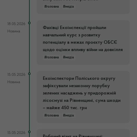
#головна
#медіа
18.05.2026
Фахівці Екоінспекції пройшли
Новина
навчальний курс з розвитку
потенціалу в межах проєкту ОБСЄ
щодо оцінки впливу війни на довкілля
#головна
#медіа
15.05.2026
Екоінспектори Поліського округу
Новина
зафіксували незаконну порубку
зелених насаджень у придорожній
лісосмузі на Рівненщині, сума шкоди
– майже 450 тис. грн
#головна
#медіа
15.05.2026
Робочий візит на Рівненщині: