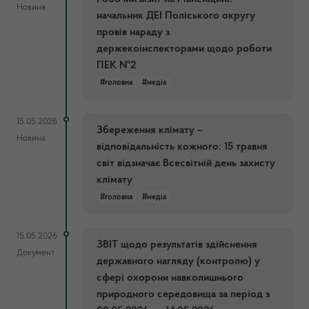
Новина
начальник ДЕІ Поліського округу
провів нараду з
держекоінспекторами щодо роботи
ПЕК №2
#головна
#медіа
15.05.2026
Збереження клімату –
Новина
відповідальність кожного: 15 травня
світ відзначає Всесвітній день захисту
клімату
#головна
#медіа
15.05.2026
ЗВІТ щодо результатів здійснення
Документ
державного нагляду (контролю) у
сфері охорони навколишнього
природного середовища за період з