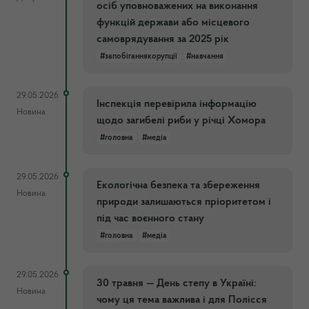
осіб уповноважених на виконання
функцій держави або місцевого
самоврядування за 2025 рік
#запобіганнякорупції
#навчання
29.05.2026
Інспекція перевірила інформацію
Новина
щодо загибелі риби у річці Хомора
#головна
#медіа
29.05.2026
Екологічна безпека та збереження
Новина
природи залишаються пріоритетом і
під час воєнного стану
#головна
#медіа
29.05.2026
30 травня — День степу в Україні:
Новина
чому ця тема важлива і для Полісся