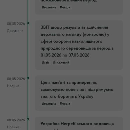
пожежонебезпечний період
#головна
#медіа
08.05.2026
ЗВІТ щодо результатів здійснення
Документ
державного нагляду (контролю) у
сфері охорони навколишнього
природного середовища за період з
01.05.2026 по 07.05.2026
#звіт
#тижневий
08.05.2026
День пам’яті та примирення:
Новина
вшановуємо полеглих і підтримуємо
тих, хто боронить Україну
#головна
#медіа
08.05.2026
Розробка Негребівського родовища
Новина