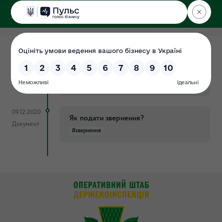
ДЕРЖЕКОІНСПЕКЦІЯ
Поліського округу
17.08.2022
Як написати звернення для
Документ
проведення перевірки?
#звернення
09.12.2020
Як подати звернення?
Документ
#звернення