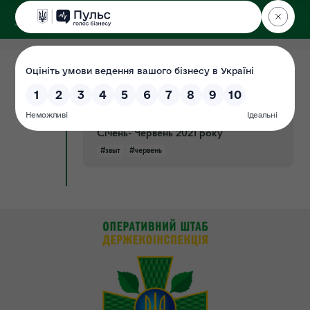
ДЕРЖЕКОІНСПЕКЦІЯ
Поліського округу
28.07.2021
Підсумки роботи із запитами на
Документ
інформацію у Державній екологічній
інспекції Поліського округу за
Січень- Червень 2021 року
#звыт
#червень