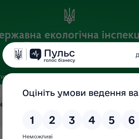
ержавна екологічна інспекц
Поліського округу
Офіційний веб-портал
ИВНА БАЗА
ЗВ’ЯЗКИ ІЗ ГРОМАДСЬКІСТЮ ТА ЗМІ
ПУБЛІ
нформацію у Державній екологічній інспекції Поліського округу 