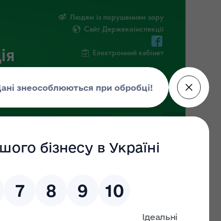
Людям із порушенням зору
Сайт Держекоінспекції
ія
Електронний кабінет
ЧНА ІНФОРМАЦІЯ
НОВИНИ
за