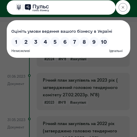
ДЕРЖЕКОІНСПЕКЦІЯ
Поліського округу
13.02.2024
Річний план закупівель на 2024 рік (
Документ
затверджений в.о. уповноваженної
особи 12.02.2024р. №8)
#2024
#№8
#закупівлі
01.06.2023
Річний план закупівель на 2023 рік (
Документ
затверджений головою тендерного
комітету 27.02.2023р. №8)
#2023
#№8
#закупівлі
31.05.2023
Річний план закупівель на 2022 рік
Документ
(затверджено головою тендерного