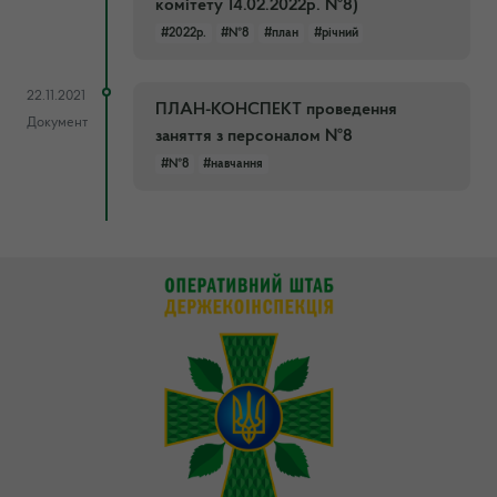
комітету 14.02.2022р. №8)
#2022р.
#№8
#план
#річний
22.11.2021
ПЛАН-КОНСПЕКТ проведення
Документ
заняття з персоналом №8
#№8
#навчання