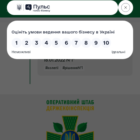
ДЕРЖЕКОІНСПЕКЦІЯ
Поліського округу
26.01.2022
Наказ від 25.01.2022 №25-ОД "Про
Документ
ведення в дію рішення засідання
колегії ДЕІ Поліського округу від
18.01.2022 №1"
#колегії
#рішення№1