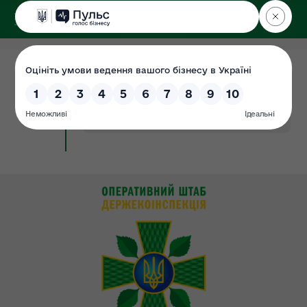
ДЕРЖЕКОІНСПЕКЦІЯ
Поліського округу
14.02.2022
ЗВІТ ПРО ФІНАНСОВІ РЕЗУЛЬТАТИ
Документ
за 2021 р. (Форма №2-дс)
#2021р.
#за
#звіт
#фінансовий