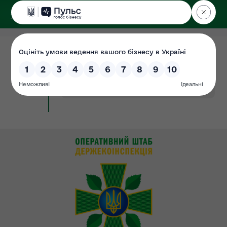
ДЕРЖЕКОІНСПЕКЦІЯ
Поліського округу
17.08.2022
До уваги громадян! Іформація по
Документ
зверненнях
#до
#інф.звернення
#уваги