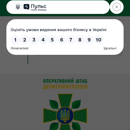
ДЕРЖЕКОІНСПЕКЦІЯ
Поліського округу
17.08.2022
Звіти про базове відстеження
Документ
результативності регуляторних актів
#звіт
#результативність
#роботи