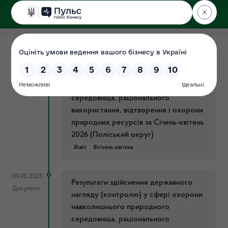
ДЕРЖЕКОІНСПЕКЦІЯ
Поліського округу
28.05.2026
Результати здійснення державного
Документ
нагляду (контролю) у сфері охорони
навколишнього природного
середовища, раціонального
використання, відтворення і охорони
природних ресурсів за Січень-квітень
2026 (Поліський округ)
#звіт
#січень-квітень
09.05.2025
Результати здійснення державного
Документ
нагляду (контролю) у сфері охорони
навколишнього природного
середовища, раціонального