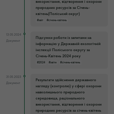
використання, відтворення і охорони
природних ресурсів за Січень-
квітень(Поліський округ)
#звіт
#січень-квітень
13.05.2024
Підсумки роботи із запитами на
Документ
інформацію у Державній екологічній
інспекції Поліського округу за
Січень-Квітень 2024 року
#2024
#звіти
#січень-квітень
31.05.2023
Результати здійснення державного
Документ
нагляду (контролю) у сфері охорони
навколишнього природного
середовища, раціонального
використання, відтворення і охорони
природних ресурсів за січень-квітень