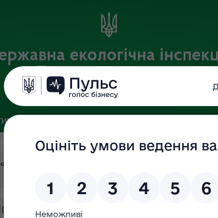
ержавна екологічна інспекц
Поліського округу
Офіційний веб-портал
ИВНА БАЗА
ЗВ’ЯЗКИ ІЗ ГРОМАДСЬКІСТЮ ТА ЗМІ
ПУБЛІ
протокол №17 затверджено в.о уповноваженої особи від 24.04.202
ік ( затверджений в.о.уповноваженної особи 20.06.2023р. №17)