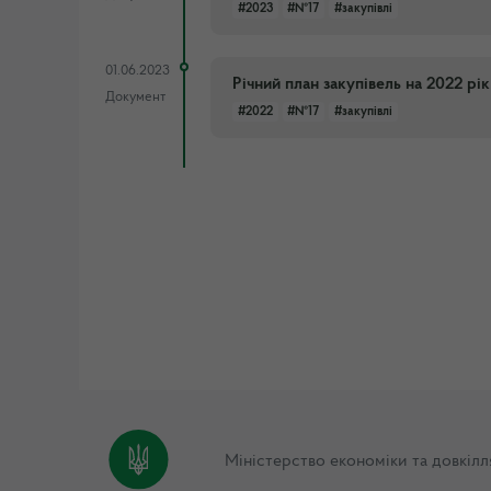
#2023
#№17
#закупівлі
01.06.2023
Річний план закупівель на 2022 р
Документ
#2022
#№17
#закупівлі
Міністерство економіки та довкілл