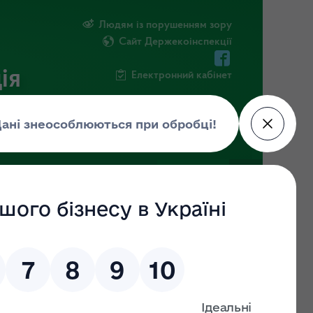
Людям із порушенням зору
Сайт Держекоінспекції
ія
Електронний кабінет
ЧНА ІНФОРМАЦІЯ
НОВИНИ
4 )