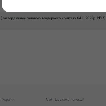
ік ( затверджений головою тендерного комітету 04.11.2022р. №17)
я України
Сайт Держекоінспекції