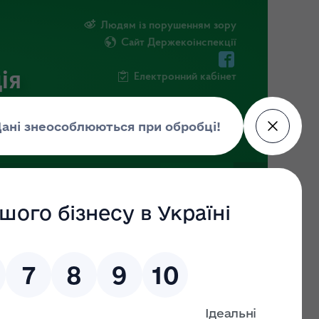
Людям із порушенням зору
Сайт Держекоінспекції
ія
Електронний кабінет
ЧНА ІНФОРМАЦІЯ
НОВИНИ
)