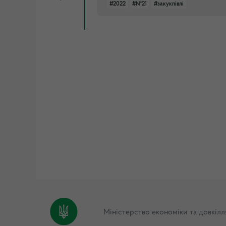
#2022
#№21
#закукпівлі
Міністерство економіки та довкілл