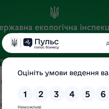
ержавна екологічна інспекц
Поліського округу
Офіційний веб-портал
ИВНА БАЗА
ЗВ’ЯЗКИ ІЗ ГРОМАДСЬКІСТЮ ТА ЗМІ
ПУБЛІ
к ( затверджений в.о.уповноваженної особи 14.07.2023р. №21)
ік ( затверджений головою тендерного комітету 08.12.2022р. №21