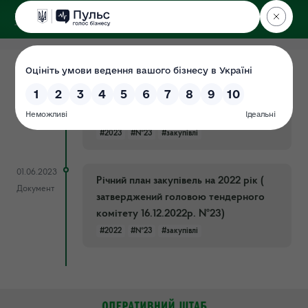
ДЕРЖЕКОІНСПЕКЦІЯ
Поліського округу
06.02.2024
Річний план закупівель на 2023 рік (
Документ
затверджений в.о.уповноваженної
особи 25.08.2023р. №23)
#2023
#№23
#закупівлі
01.06.2023
Річний план закупівель на 2022 рік (
Документ
затверджений головою тендерного
комітету 16.12.2022р. №23)
#2022
#№23
#закупівлі