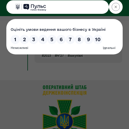
ДЕРЖЕКОІНСПЕКЦІЯ
Поліського округу
06.02.2024
Річний план закупівель на 2023 рік (
Документ
затверджений в.о. уповноваженної
особи 20.10.2023р. №27)
#2023
#№27
#закупівлі