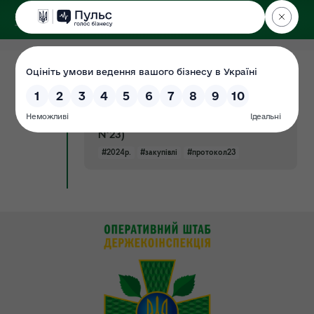
ДЕРЖЕКОІНСПЕКЦІЯ
Поліського округу
30.05.2024
Річний план закупівель на 2024 рік
Документ
(затверджено в.о. уповноваженої
особи 29 травня 2024р. протокол
№23)
#2024р.
#закупівлі
#протокол23