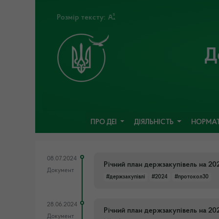
Розмір тексту:
Д
ПРО ДЕІ
ДІЯЛЬНІСТЬ
НОРМАТ
08.07.2024
Річний план держзакупівель на 20
Документ
#держзакупівлі
#2024
#протокол30
28.06.2024
Річний план держзакупівель на 20
Документ