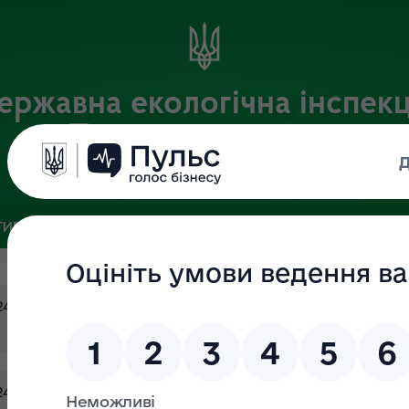
ержавна екологічна інспекц
Поліського округу
Офіційний веб-портал
ИВНА БАЗА
ЗВ’ЯЗКИ ІЗ ГРОМАДСЬКІСТЮ ТА ЗМІ
ПУБЛІ
24 (затверджено в.о уповноваженої особи від 05.07.2024 №30)
24 (затверджено в.о уповноваженої особи від 27.06.2024 проток