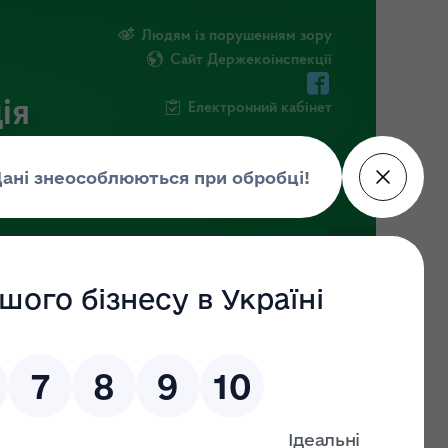
Людям із порушенням зору
Сайт Держекоінспекції
ія
Електронний кабінет
ЧНА ІНФОРМАЦІЯ
НОВИНИ
ол