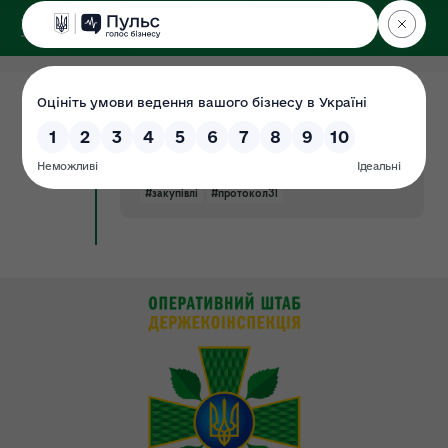
ДЕРЖЕКОІНСПЕКЦІЯ
Поліського округу
18.07.2024
Річний план держзакупівель на 2024
Документ
(затверджено в.о уповноваженої
особи від 16.07.2024 протокол №31)
#закупівлі
#протокол31