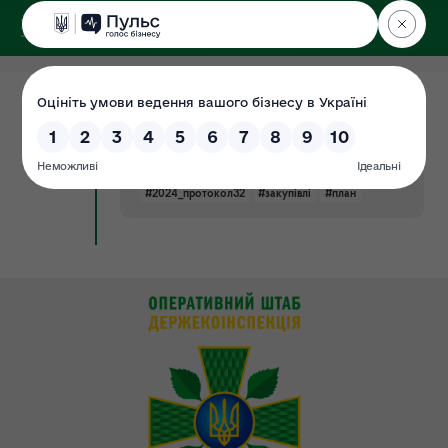
ДЕРЖЕКОІНСПЕКЦІЯ
Поліського округу
24.07.2024
Річний план держзакупівель на 2024
Документ
(затверджено в.о уповноваженої
особи від 23.07.2024 протокол №32)
#2024_протокол32
#закупівлі
#план