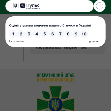
ДЕРЖЕКОІНСПЕКЦІЯ
Поліського округу
01.08.2024
Річний план держзакупівель на 2024
Документ
(затверджено в.о уповноваженої
особи від 01.08.2024 протокол №33)
#2024_протокол33
#закупівлі
#план