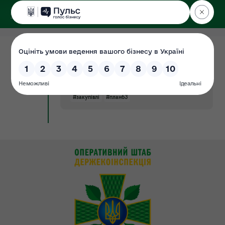
ДЕРЖЕКОІНСПЕКЦІЯ
Поліського округу
18.12.2024
Річні плани закупівель на 2024
Документ
(затверджено в.о уповноваженої
особи від 17.12.2024 протокол №63)
#закупівлі
#план63