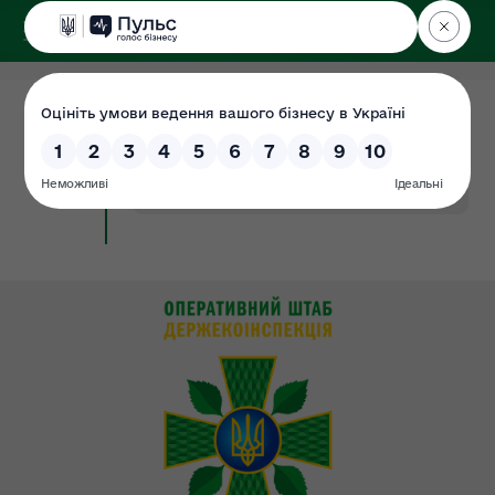
ДЕРЖЕКОІНСПЕКЦІЯ
Поліського округу
17.03.2025
Річний план закупівель 2025
Документ
(Протокол №19)
#закупівлі
#річний_план_19