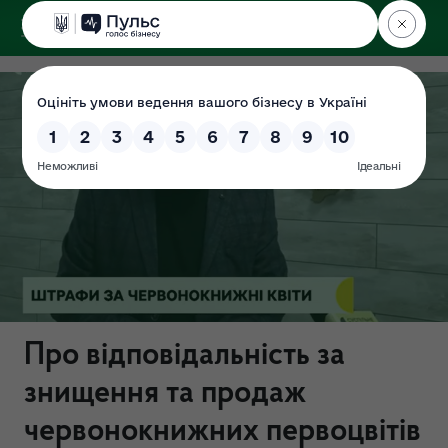
ДЕРЖЕКОІНСПЕКЦІЯ
Поліського округу
Про відповідальність за
знищення та продаж
червонокнижних первоцвітів